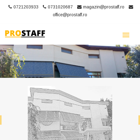
0721203933
0731020687
magazin@prostaff.ro
office@prostaff.ro
Toggle
navigat